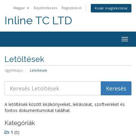
Magyar
Bejelentkezés
Regisztráció
Kosár megtekintése
Inline TC LTD
Togg
navig
Letöltések
Ügyfélkapu
Letöltések
A letöltések között kézikönyveket, leírásokat, szoftvereket és
fontos dokumentumokat találhat.
Kategóriák
1
(0)