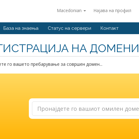
Macedonian
Најава на профил
База на знаења
Статус на сервери
Контакт
ГИСТРАЦИЈА НА ДОМЕН
те го вашето пребарување за совршен домен...