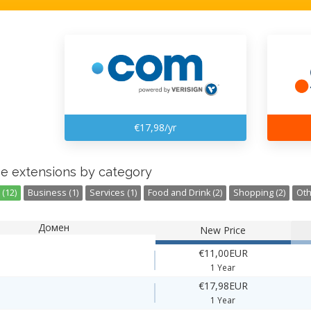
€17,98/yr
e extensions by category
(12)
Business (1)
Services (1)
Food and Drink (2)
Shopping (2)
Oth
Домен
New Price
€11,00EUR
1 Year
€17,98EUR
1 Year