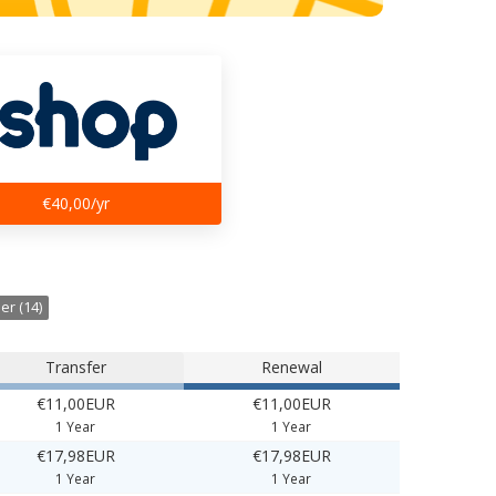
€40,00/yr
er (14)
Transfer
Renewal
€11,00EUR
€11,00EUR
1 Year
1 Year
€17,98EUR
€17,98EUR
1 Year
1 Year