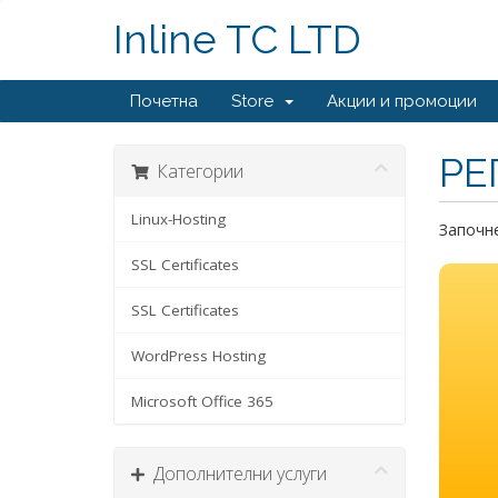
Inline TC LTD
Почетна
Store
Акции и промоции
РЕ
Категории
Linux-Hosting
Започне
SSL Certificates
SSL Certificates
WordPress Hosting
Microsoft Office 365
Дополнителни услуги