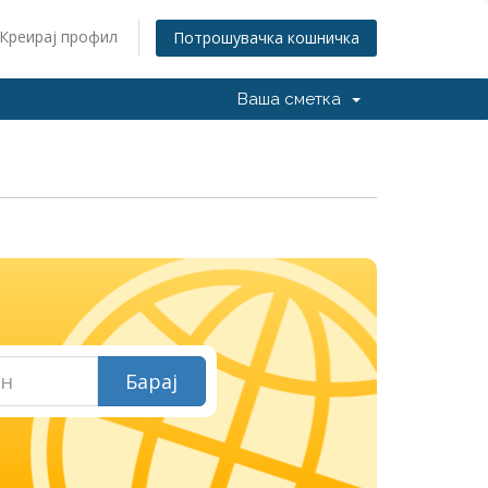
Креирај профил
Потрошувачка кошничка
Ваша сметка
И
Барај