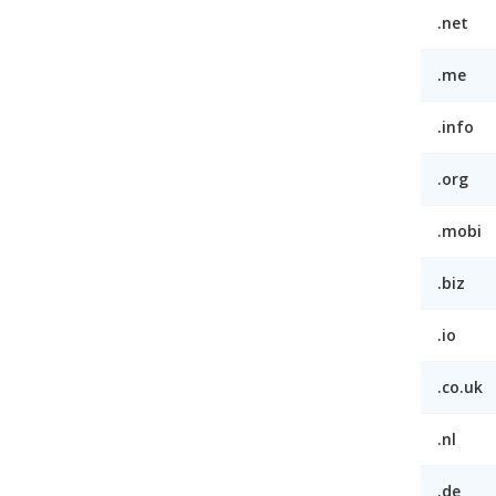
.net
.me
.info
.org
.mobi
.biz
.io
.co.uk
.nl
.de