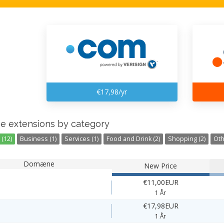
€17,98/yr
e extensions by category
(12)
Business (1)
Services (1)
Food and Drink (2)
Shopping (2)
Oth
Domæne
New Price
€11,00EUR
1 År
€17,98EUR
1 År