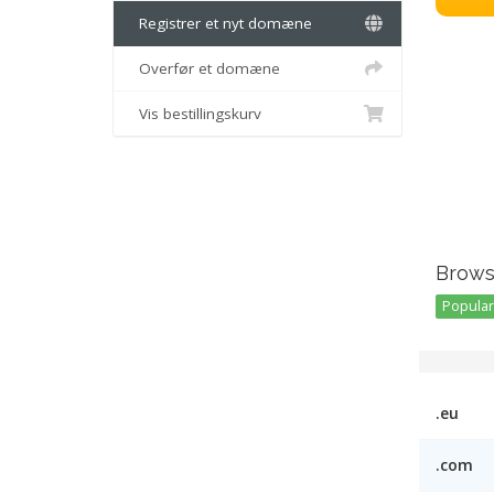
Registrer et nyt domæne
Overfør et domæne
Vis bestillingskurv
Brows
Popular 
.eu
.com