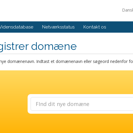
Dans
Vidensdatabase
Netværksstatus
Kontakt os
gistrer domæne
t nye domænenavn. Indtast et domænenavn eller søgeord nedenfor for 