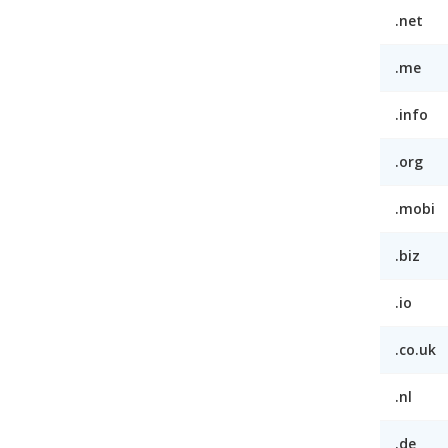
.net
.me
.info
.org
.mobi
.biz
.io
.co.uk
.nl
.de