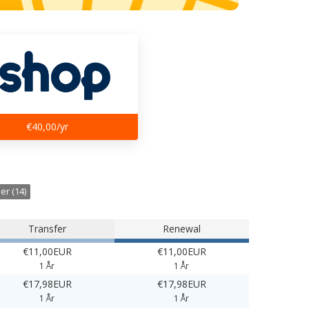
€40,00/yr
er (14)
Transfer
Renewal
€11,00EUR
€11,00EUR
1 År
1 År
€17,98EUR
€17,98EUR
1 År
1 År