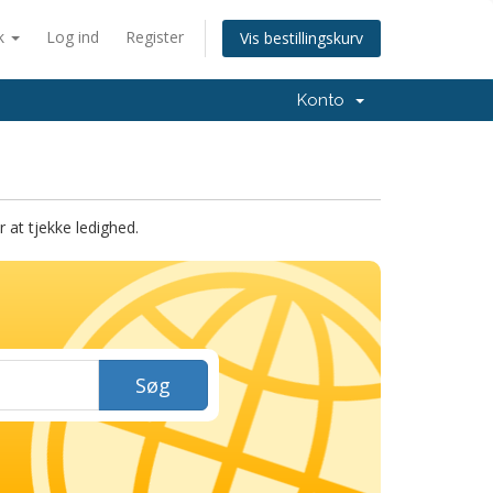
k
Log ind
Register
Vis bestillingskurv
Konto
at tjekke ledighed.
Søg